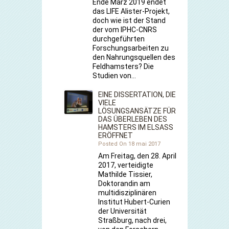
Ende März 2019 endet
das LIFE Alister-Projekt,
doch wie ist der Stand
der vom IPHC-CNRS
durchgeführten
Forschungsarbeiten zu
den Nahrungsquellen des
Feldhamsters? Die
Studien von…
EINE DISSERTATION, DIE
VIELE
LÖSUNGSANSÄTZE FÜR
DAS ÜBERLEBEN DES
HAMSTERS IM ELSASS
ERÖFFNET
Posted On 18 mai 2017
Am Freitag, den 28. April
2017, verteidigte
Mathilde Tissier,
Doktorandin am
multidisziplinären
Institut Hubert-Curien
der Universität
Straßburg, nach drei,