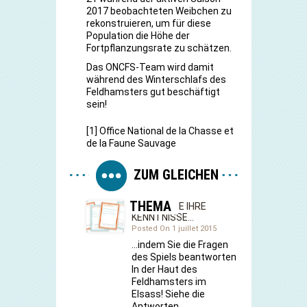
2017 beobachteten Weibchen zu
rekonstruieren, um für diese
Population die Höhe der
Fortpflanzungsrate zu schätzen.
Das ONCFS-Team wird damit
während des Winterschlafs des
Feldhamsters gut beschäftigt
sein!
[1]
Office National de la Chasse et
de la Faune Sauvage
ZUM GLEICHEN
THEMA
TESTEN SIE IHRE
KENNTNISSE…
Posted On 1 juillet 2015
…indem Sie die Fragen
des Spiels beantworten
In der Haut des
Feldhamsters im
Elsass! Siehe die
Antworten