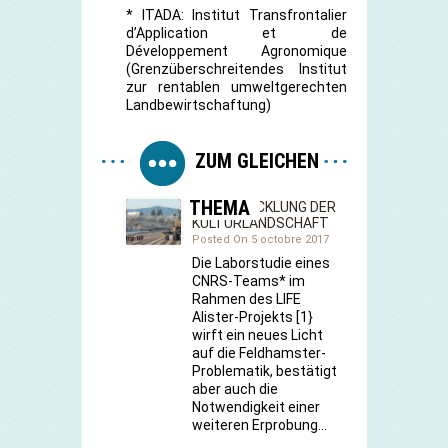
* ITADA: Institut Transfrontalier
d’Application et de
Développement Agronomique
(Grenzüberschreitendes Institut
zur rentablen umweltgerechten
Landbewirtschaftung)
ZUM GLEICHEN
THEMA
(R) ENTWICKLUNG DER
KULTURLANDSCHAFT
Posted On 5 octobre 2017
Die Laborstudie eines
CNRS-Teams* im
Rahmen des LIFE
Alister-Projekts [1}
wirft ein neues Licht
auf die Feldhamster-
Problematik, bestätigt
aber auch die
Notwendigkeit einer
weiteren Erprobung…