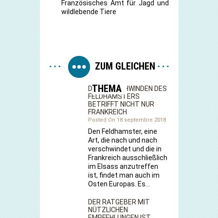
Französisches Amt für Jagd und
wildlebende Tiere
ZUM GLEICHEN
THEMA
DAS VERSCHWINDEN DES
FELDHAMSTERS
BETRIFFT NICHT NUR
FRANKREICH
Posted On 18 septembre 2018
Den Feldhamster, eine
Art, die nach und nach
verschwindet und die in
Frankreich ausschließlich
im Elsass anzutreffen
ist, findet man auch im
Osten Europas. Es…
DER RATGEBER MIT
NÜTZLICHEN
EMPFEHLUNGEN IST