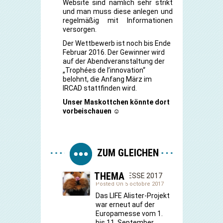
Website sind nämlich sehr strikt
und man muss diese anlegen und
regelmäßig mit Informationen
versorgen.
Der Wettbewerb ist noch bis Ende
Februar 2016. Der Gewinner wird
auf der Abendveranstaltung der
„Trophées de l’innovation“
belohnt, die Anfang März im
IRCAD stattfinden wird.
Unser Maskottchen könnte dort
vorbeischauen ☺
ZUM GLEICHEN
THEMA
EUROPAMESSE 2017
Posted On 5 octobre 2017
Das LIFE Alister-Projekt
war erneut auf der
Europamesse vom 1.
bis 11. September