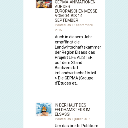
GEPMA-ANIMATIONEN
AUF DER
EUROPÄISCHEN MESSE
VOM 04. BIS 14.
SEPTEMBER
Posted On 15 septembre
2015
Auch in diesem Jahr
empfängt die
Landwirtschaftskammer
der Region Elsass das
Projekt LIFE ALISTER
auf dem Stand
Biodiversität
imLandwirtschaftsteil.
> Die GEPMA (Groupe
d’Études et…
IN DER HAUT DES
FELDHAMSTERS IM
ELSASS!
Posted On 1 juillet 2015
Um das breite Publikum