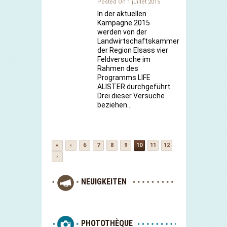
Posted On 1 juillet 2015
In der aktuellen
Kampagne 2015
werden von der
Landwirtschaftskammer
der Region Elsass vier
Feldversuche im
Rahmen des
Programms LIFE
ALISTER durchgeführt.
Drei dieser Versuche
beziehen…
«
‹
6
7
8
9
10
11
12
›
NEUIGKEITEN
PHOTOTHÈQUE