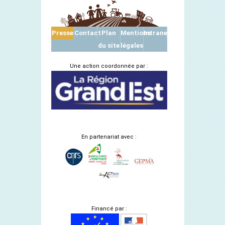
Presse
Contact
Plan
Mentions
Intranet
du site
légales
Une action coordonnée par :
En partenariat avec :
Financé par :