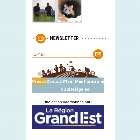
NEWSLETTER
Presse
Contact
Plan
Mentions
Intranet
du site
légales
Une action coordonnée par :