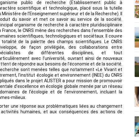
rganisme public de recherche (Etablissement public à
aractère scientifique et technologique, placé sous la tutelle
 Ministère de l’Enseignement supérieur et de la Recherche). Il
roduit du savoir et met ce savoir au service de la société.
incipal organisme de recherche à caractère pluridisciplinaire
n France, le CNRS mène des recherches dans l’ensemble des
omaines scientifiques, technologiques et sociétaux. Il couvre
a totalité de la palette des champs scientifiques. Le CNRS
éveloppe, de façon privilégiée, des collaborations entre
pécialistes de différentes disciplines, et tout
articulièrement avec l’université, ouvrant ainsi de nouveaux
tent de répondre aux besoins de l’économie et de la société.
e recherche sont menées telles que notamment «Le Vivant et
ièrement, l’institut écologie et environnement (INEE) du CNRS
liqués dans le projet ALISTER a pour mission de promouvoir
ntale d’excellence en écologie globale menée par un réseau
omaines de l’écologie et de l’environnement, incluant la
ommes-milieux.
orter une réponse aux problématiques liées au changement
s activités humaines, et aux conséquences des actions de