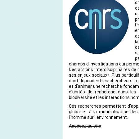
o
c
du
p
Pr
e
d
l
d
s
p
champs d’investigations qui permet
Des actions interdisciplinaires d
ses enjeux sociaux». Plus particul
dont dépendent les chercheurs imp
et d’animer une recherche fondame
d’unités de recherche dans les d
biodiversité et les interactions h
Ces recherches permettent d’app
global et à la mondialisation de
l’homme sur l’environnement.
Accédez au site