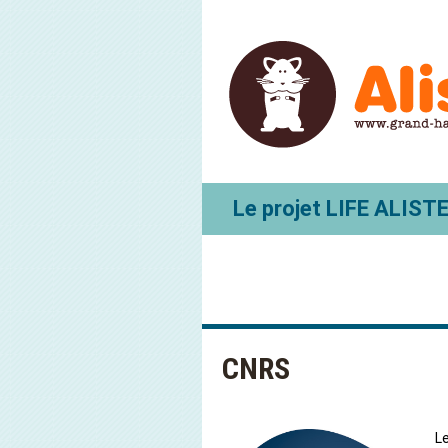
Le projet LIFE ALIST
CNRS
L