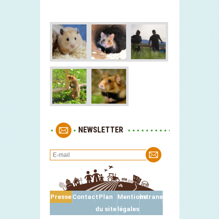
NEWSLETTER
Presse
Contact
Plan
Mentions
Intranet
du site
légales