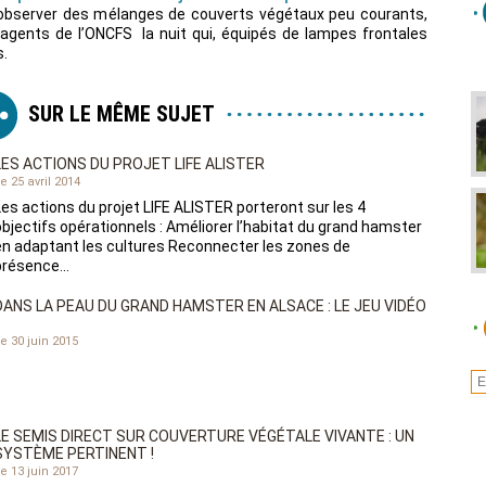
 observer des mélanges de couverts végétaux peu courants,
agents de l’ONCFS la nuit qui, équipés de lampes frontales
s.
SUR LE MÊME SUJET
LES ACTIONS DU PROJET LIFE ALISTER
e 25 avril 2014
Les actions du projet LIFE ALISTER porteront sur les 4
objectifs opérationnels : Améliorer l’habitat du grand hamster
en adaptant les cultures Reconnecter les zones de
présence…
DANS LA PEAU DU GRAND HAMSTER EN ALSACE : LE JEU VIDÉO
e 30 juin 2015
LE SEMIS DIRECT SUR COUVERTURE VÉGÉTALE VIVANTE : UN
SYSTÈME PERTINENT !
e 13 juin 2017