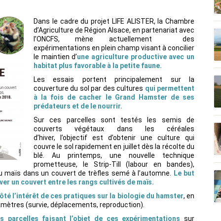
Dans le cadre du projet LIFE ALISTER, la Chambre
d’Agriculture de Région Alsace, en partenariat avec
l’ONCFS, mène actuellement des
expérimentations en plein champ visant à concilier
le maintien d’
une agricultur
e productive avec un
habitat plus favorable à la petite faune.
Les essais portent principalement sur la
couverture du sol par des cultures
qui permettent
à la fois de cacher le Grand Hamster de ses
prédateurs et de le nourrir.
Sur ces parcelles sont testés les semis de
couverts végétaux dans les céréales
d’hiver, l’objectif est d’obtenir une culture qui
couvre le sol rapidement en juillet dès la récolte du
blé. Au printemps, une nouvelle technique
prometteuse, le Strip-Till (labour en bandes),
u maïs dans un couvert de trèfles semé à l’automne.
Le but
er un couvert entre les rangs cultivés de maïs.
té l’intérêt de ces pratiques sur la biologie du hamster
, en
mètres (survie, déplacements, reproduction).
es parcelles faisant l’objet de ces expérimentations
sur