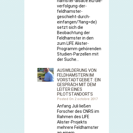
hamster-alsace.eu/die-
verfolgung-der-
feldhamster-
geschieht-durch-
einfangen/?lang=de)
setzt sich die
Beobachtung der
Feldhamster in den
zum LIFE Alister-
Programm gehörenden
Studien-Parzellen mit
der Suche…
AUSWILDERUNG VON
FELDHAMSTERN IM
VORSTADTGEBIET: EIN
GESPRÄCH MIT DEM
LEITER EINES
PILOTSTANDORTS
Posted On 2 octobre 2017
Anfang Juli ließen
Forscher des CNRS im
Rahmen des LIFE
Alister-Projekts
mehrere Feldhamster
an einem