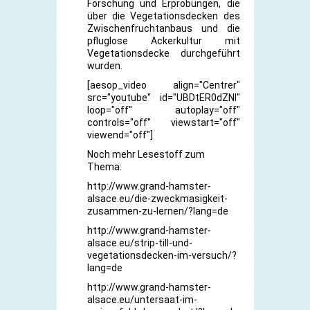
Forschung und Erprobungen, die
über die Vegetationsdecken des
Zwischenfruchtanbaus und die
pfluglose Ackerkultur mit
Vegetationsdecke durchgeführt
wurden.
[aesop_video align="Centrer"
src="youtube" id="UBDtER0dZNI"
loop="off" autoplay="off"
controls="off" viewstart="off"
viewend="off"]
Noch mehr Lesestoff zum
Thema:
http://www.grand-hamster-
alsace.eu/die-zweckmasigkeit-
zusammen-zu-lernen/?lang=de
http://www.grand-hamster-
alsace.eu/strip-till-und-
vegetationsdecken-im-versuch/?
lang=de
http://www.grand-hamster-
alsace.eu/untersaat-im-