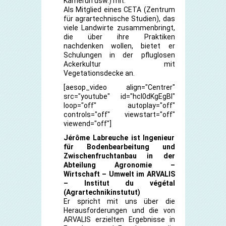
Kamerun usw.) mit.
Als Mitglied eines CETA (Zentrum
für agrartechnische Studien), das
viele Landwirte zusammenbringt,
die über ihre Praktiken
nachdenken wollen, bietet er
Schulungen in der pfluglosen
Ackerkultur mit
Vegetationsdecke an.
[aesop_video align="Centrer"
src="youtube" id="hcl0dKgEgBI"
loop="off" autoplay="off"
controls="off" viewstart="off"
viewend="off"]
Jérôme Labreuche ist Ingenieur
für Bodenbearbeitung und
Zwischenfruchtanbau in der
Abteilung Agronomie –
Wirtschaft – Umwelt im ARVALIS
– Institut du végétal
(Agrartechnikinstutut)
Er spricht mit uns über die
Herausforderungen und die von
ARVALIS erzielten Ergebnisse in