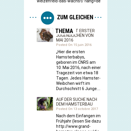
weizenfeld-das-wachst/?lang=de
ZUM GLEICHEN
THEMA
DIE GEBURT ERSTER
JUGENDLICHEN VON
MAI 2016
Posted On 15 juin 2016
„Hier die ersten
Hamsterbabys,
geboren im CNRS am
10. Mai 2016, nach einer
Tragezeit von etwa 18
Tagen. Jedes Hamster-
Weibchen wirft im
Durchschnitt 6 Junge.…
AUF DER SUCHE NACH
DEM HAMSTERBAU
Posted On 13 octobre 2017
Nach dem Einfangen im
Frühjahr (lesen Sie dazu
http://www.grand-