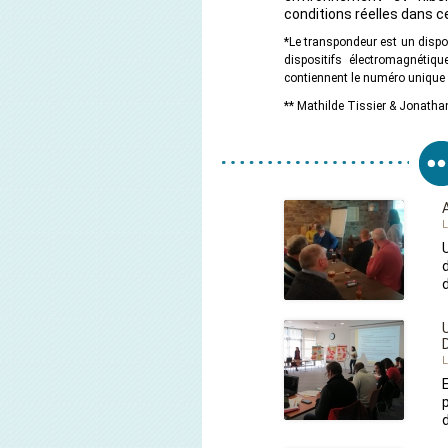
conditions réelles dans c
*Le transpondeur est un dispos
dispositifs électromagnétiq
contiennent le numéro unique d
** Mathilde Tissier & Jonatha
L
L