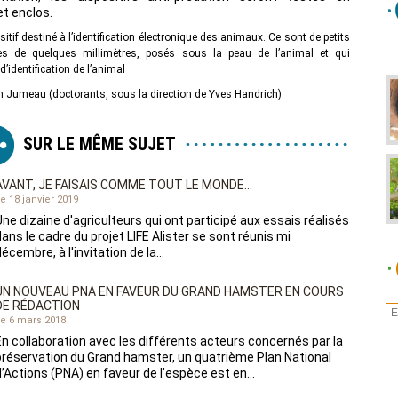
et enclos.
itif destiné à l’identification électronique des animaux. Ce sont de petits
ues de quelques millimètres, posés sous la peau de l’animal et qui
’identification de l’animal
n Jumeau (doctorants, sous la direction de Yves Handrich)
SUR LE MÊME SUJET
AVANT, JE FAISAIS COMME TOUT LE MONDE…
e 18 janvier 2019
Une dizaine d'agriculteurs qui ont participé aux essais réalisés
dans le cadre du projet LIFE Alister se sont réunis mi
décembre, à l'invitation de la…
UN NOUVEAU PNA EN FAVEUR DU GRAND HAMSTER EN COURS
DE RÉDACTION
e 6 mars 2018
En collaboration avec les différents acteurs concernés par la
préservation du Grand hamster, un quatrième Plan National
d’Actions (PNA) en faveur de l’espèce est en…