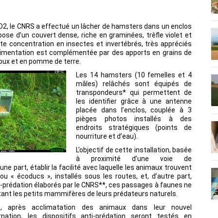
D2
, le CNRS a effectué un lâcher de hamsters dans un enclos
pose d’un couvert dense, riche en graminées, trèfle violet et
te concentration en insectes et invertébrés, très appréciés
alimentation est complémentée par des apports en grains de
houx et en pomme de terre.
Les 14 hamsters (10 femelles et 4
mâles) relâchés sont équipés de
transpondeurs* qui permettent de
les identifier grâce à une antenne
placée dans l’enclos, couplée à 3
pièges photos installés à des
endroits stratégiques (points de
nourriture et d’eau).
L’objectif de cette installation, basée
à proximité d’une voie de
’une part, établir la facilité avec laquelle les animaux trouvent
u « écoducs », installés sous les routes, et, d’autre part,
ti-prédation élaborés par le CNRS**, ces passages à faunes ne
tant les petits mammifères de leurs prédateurs naturels.
n, après acclimatation des animaux dans leur nouvel
nation, les dispositifs anti-prédation seront testés en