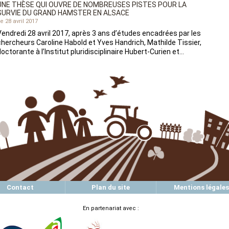
UNE THÈSE QUI OUVRE DE NOMBREUSES PISTES POUR LA
SURVIE DU GRAND HAMSTER EN ALSACE
e 28 avril 2017
Vendredi 28 avril 2017, après 3 ans d’études encadrées par les
chercheurs Caroline Habold et Yves Handrich, Mathilde Tissier,
doctorante à l’Institut pluridisciplinaire Hubert-Curien et…
Contact
Plan du site
Mentions légales
En partenariat avec :