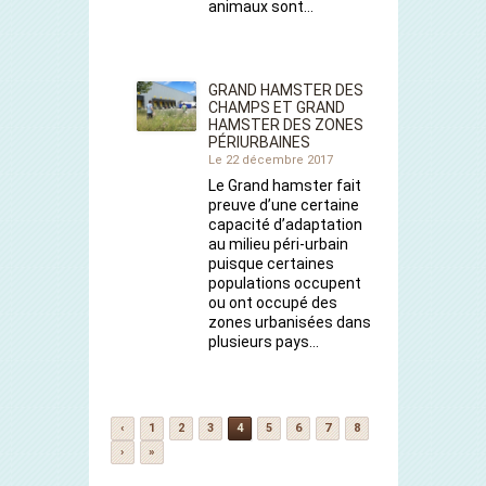
animaux sont…
GRAND HAMSTER DES
CHAMPS ET GRAND
HAMSTER DES ZONES
PÉRIURBAINES
Le 22 décembre 2017
Le Grand hamster fait
preuve d’une certaine
capacité d’adaptation
au milieu péri-urbain
puisque certaines
populations occupent
ou ont occupé des
zones urbanisées dans
plusieurs pays…
‹
1
2
3
4
5
6
7
8
›
»