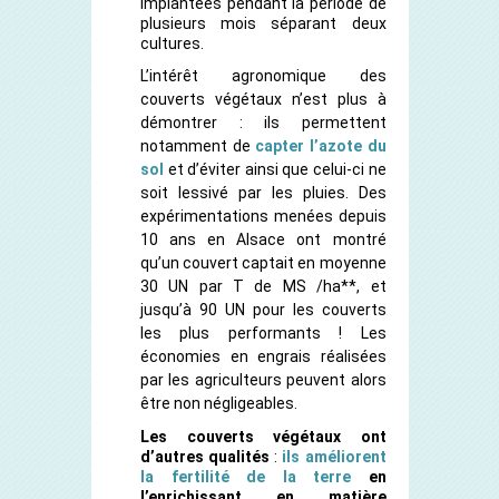
implantées pendant la période de
plusieurs mois séparant deux
cultures.
L’intérêt agronomique des
couverts végétaux n’est plus à
démontrer : ils permettent
notamment de
capter l’azote du
sol
et d’éviter ainsi que celui-ci ne
soit lessivé par les pluies. Des
expérimentations menées depuis
10 ans en Alsace ont montré
qu’un couvert captait en moyenne
30 UN par T de MS /ha**, et
jusqu’à 90 UN pour les couverts
les plus performants ! Les
économies en engrais réalisées
par les agriculteurs peuvent alors
être non négligeables.
Les couverts végétaux ont
d’autres qualités
:
ils améliorent
la fertilité de la terre
en
l’enrichissant en matière