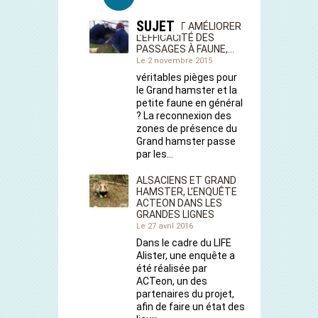
SUJET
COMMENT AMÉLIORER
L’EFFICACITÉ DES
PASSAGES À FAUNE,…
Le 2 novembre 2015
véritables pièges pour
le Grand hamster et la
petite faune en général
? La reconnexion des
zones de présence du
Grand hamster passe
par les…
ALSACIENS ET GRAND
HAMSTER, L’ENQUÊTE
ACTEON DANS LES
GRANDES LIGNES
Le 27 avril 2016
Dans le cadre du LIFE
Alister, une enquête a
été réalisée par
ACTeon, un des
partenaires du projet,
afin de faire un état des