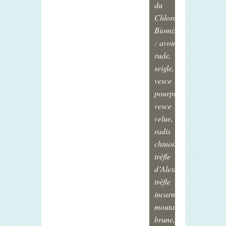
du
Chlorofiltre
Biomix
: avoine
rude,
seigle,
vesce
pourpre,
vesce
velue,
radis
chinois,
trèfle
d’Alexandrie,
trèfle
incarnat,
moutarde
brune,