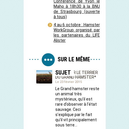
Conférence de Yvon le
Maho à 18h30 à la BNU
de Strasbourg (ouverte
à tous)
4 au 6 octobre : Hamster
WorkGroup organisé par
les partenaires du LIFE
Alister
SUR LE MÊME
SUJET
ZOOM SUR LE TERRIER
DU GRAND HAMSTER*
Le 23 février 2015
Le Grand hamster reste
un animal très
mystérieux, qu’il est
rare d’observer à l’état
sauvage. Ceci
s’explique par le fait
qu’il vit principalement
sous terre…