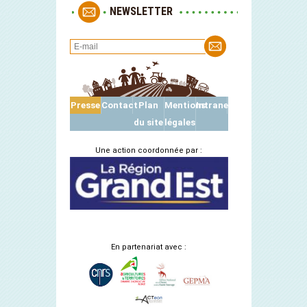
NEWSLETTER
Presse
Contact
Plan
Mentions
Intranet
du site
légales
Une action coordonnée par :
En partenariat avec :